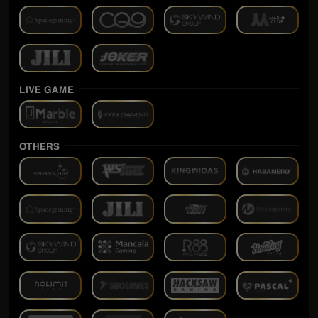
LIVE GAME
OTHERS